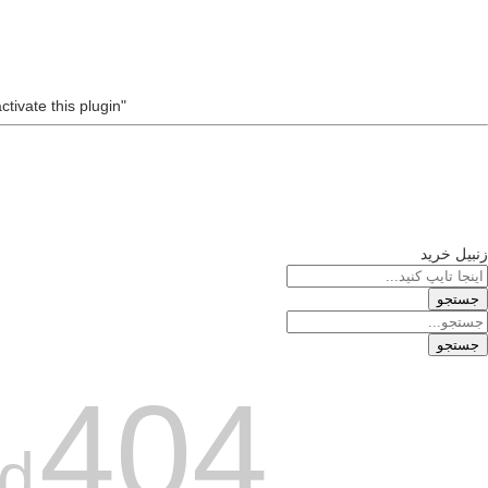
tivate this plugin.
"MailChimp" Plugin is Not Activated!
زنبیل خرید
404
d